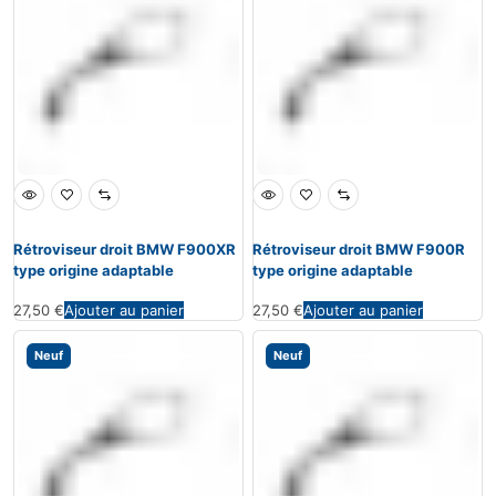
Rétroviseur droit BMW F900XR
Rétroviseur droit BMW F900R
type origine adaptable
type origine adaptable
27,50
€
Ajouter au panier
27,50
€
Ajouter au panier
Neuf
Neuf