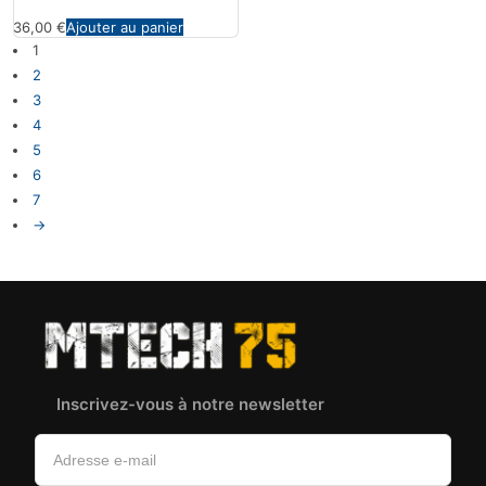
36,00
€
Ajouter au panier
1
2
3
4
5
6
7
→
Inscrivez-vous à notre newsletter