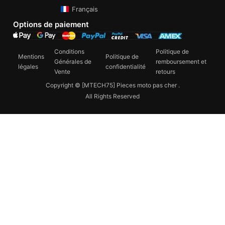
Français
Options de paiement
Conditions
Politique de
Mentions
Politique de
Générales de
remboursement et
légales
confidentialité
Vente
retours
Copyright © [MTECH75] Pieces moto pas cher .
All Rights Reserved