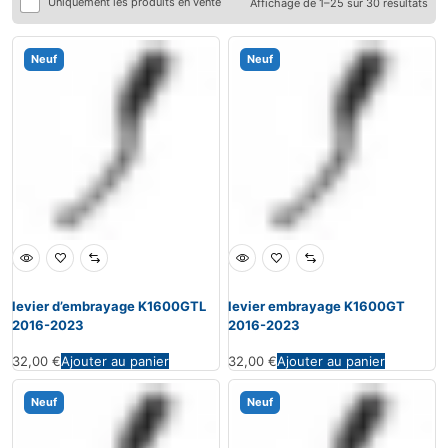
Uniquement les produits en vente
Affichage de 1–25 sur 30 résultats
Neuf
Neuf
levier d’embrayage K1600GTL
levier embrayage K1600GT
2016-2023
2016-2023
32,00
€
Ajouter au panier
32,00
€
Ajouter au panier
Neuf
Neuf