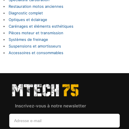
Restauration motos anciennes
Diagnostic complet
Optiques et éclairage
Carénages et éléments esthétiques
Pièces moteur et transmission
Systèmes de freinage
Suspensions et amortisseurs
Accessoires et consommables
Inscrivez-vous à notre newsletter