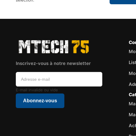
sélection.
Co
Mo
Lis
Inscrivez-vous à notre newsletter
Mo
Ad
E-mail invalide ou vide
Ca
Abonnez-vous
Mag
Ma
Ac