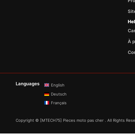
Pr
Si
He
Car
À p
Co
Languages
English
Deutsch
Français
Copyright © [MTECH75] Pieces moto pas cher . All Rights Res