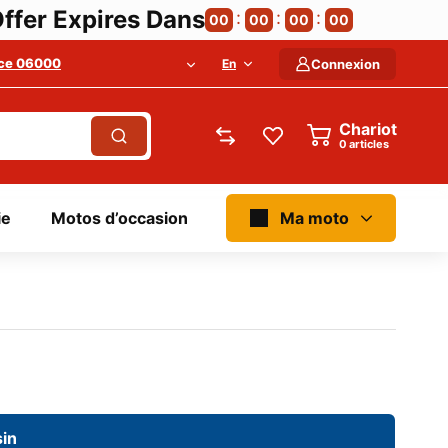
ffer Expires Dans
00
00
00
00
ce 06000
En
Connexion
Chariot
articles
ie
Motos d’occasion
Ma moto
in