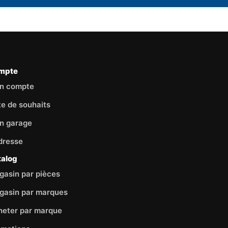
mpte
n compte
te de souhaits
n garage
dresse
talog
asin par pièces
gasin par marques
heter par marque