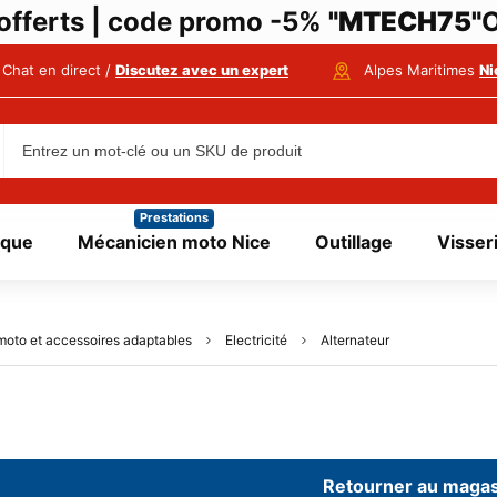
i offerts | code promo -5%
"MTECH75"
O
Chat en direct /
Discutez avec un expert
Alpes Maritimes
Ni
Prestations
ique
Mécanicien moto Nice
Outillage
Visser
moto et accessoires adaptables
Electricité
Alternateur
Retourner au magas