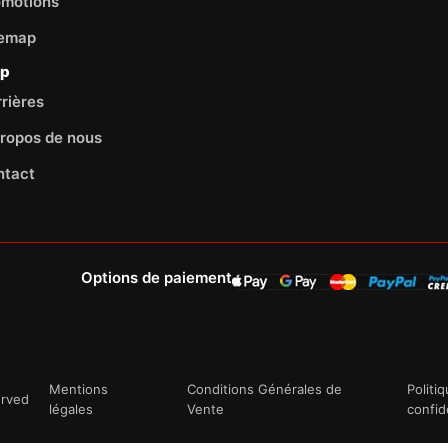
omotions
temap
lp
rières
ropos de nous
ntact
Options de paiement
Mentions
Conditions Générales de
Politi
erved
légales
Vente
confid