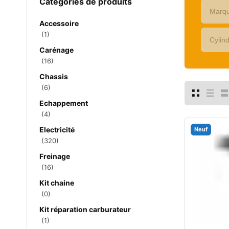
Catégories de produits
Accessoire
(1)
Carénage
(16)
Chassis
(6)
Echappement
(4)
Electricité
Neuf
(320)
Freinage
(16)
Kit chaine
(0)
Kit réparation carburateur
(1)