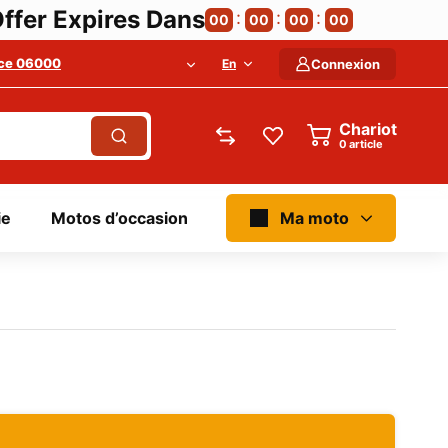
ffer Expires Dans
00
00
00
00
ce 06000
En
Connexion
Chariot
article
ie
Motos d’occasion
Ma moto