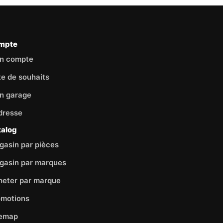
mpte
n compte
te de souhaits
n garage
dresse
talog
asin par pièces
gasin par marques
heter par marque
omotions
temap