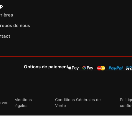
lp
rières
ropos de nous
ntact
Options de paiement
Mentions
Conditions Générales de
Politi
erved
légales
Vente
confid