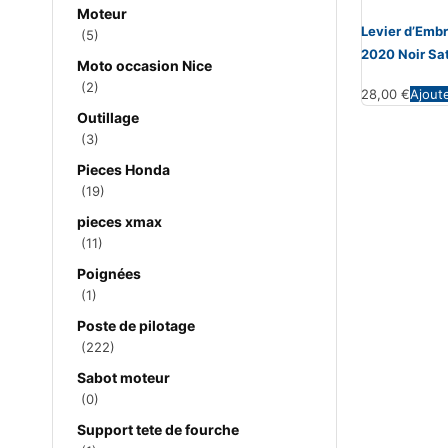
Moteur
Levier d’Emb
(5)
2020 Noir Sa
Moto occasion Nice
(2)
28,00
€
Ajout
Outillage
(3)
Pieces Honda
(19)
pieces xmax
(11)
Poignées
(1)
Poste de pilotage
(222)
Sabot moteur
(0)
Support tete de fourche