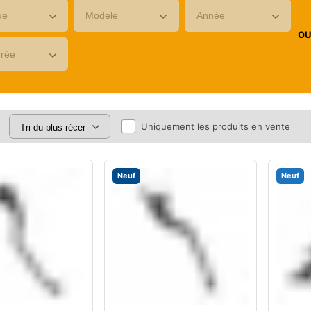
O
Uniquement les produits en vente
Neuf
Neuf