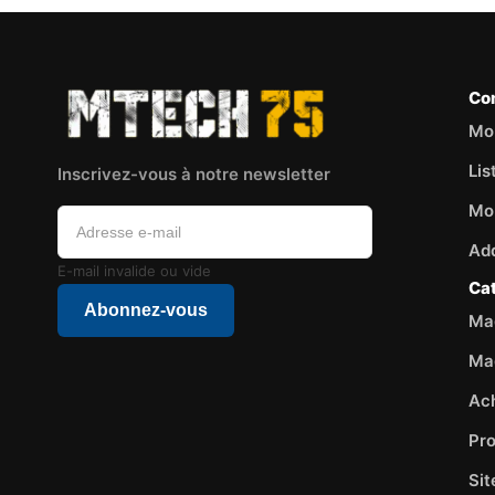
Co
Mo
Lis
Inscrivez-vous à notre newsletter
Mo
Ad
E-mail invalide ou vide
Ca
Abonnez-vous
Mag
Ma
Ac
Pr
Si