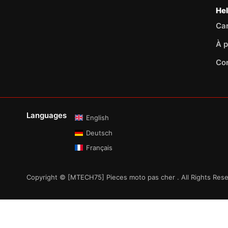
He
Car
À p
Co
Languages
English
Deutsch
Français
Copyright © [MTECH75] Pieces moto pas cher . All Rights Res