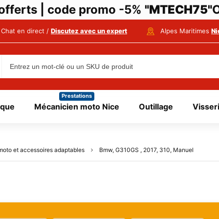
i offerts | code promo -5%
"MTECH75"
O
Chat en direct /
Discutez avec un expert
Alpes Maritimes
Ni
Prestations
ique
Mécanicien moto Nice
Outillage
Visser
moto et accessoires adaptables
Bmw, G310GS , 2017, 310, Manuel