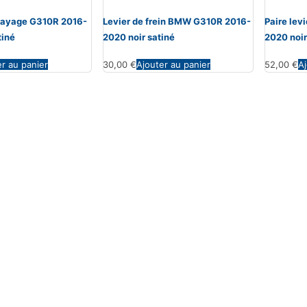
rayage G310R 2016-
Levier de frein BMW G310R 2016-
Paire le
tiné
2020 noir satiné
2020 noir
er au panier
30,00
€
Ajouter au panier
52,00
€
Aj