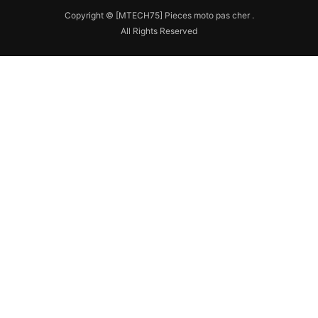
Copyright © [MTECH75] Pieces moto pas cher .
All Rights Reserved