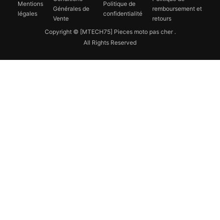
Mentions
Politique de
Générales de
remboursement et
légales
confidentialité
Vente
retours
Copyright © [MTECH75] Pieces moto pas cher .
All Rights Reserved