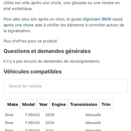
côtés est utile après une chute, une glissade ou une remise en
état esthétique.
Pour aller plus loin après un choc, le guide
clignotant BMW cassé
après une chute
aide à vérifier les éléments à contrôler autour de
la signalisation.
Plus d'offres pour ce produit!
Questions et demandes générales
Il n'y a pas encore de demandes de renseignements.
Véhicules compatibles
Make
Model
Year
Engine
Transmission
Trim
Bmw
F 650GS
2008
Manuelle
Bmw
F 650GS
2009
Manuelle
Bmw
F 650GS
2010
Manuelle