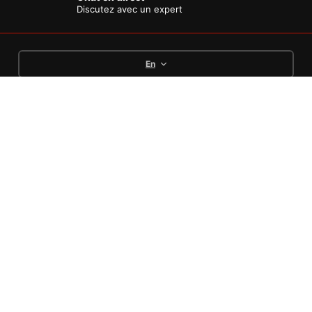
Discutez avec un expert
En
Languages
English
Deutsch
Français
Options de paiement
Conditions
Politique de
Mentions
Politique de
Générales de
remboursement et
légales
confidentialité
Vente
retours
Copyright © [MTECH75] Pieces moto pas cher .
All Rights Reserved