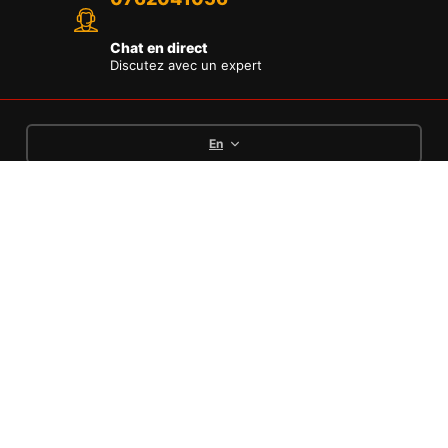
Chat en direct
Discutez avec un expert
En
Languages
English
Deutsch
Français
Options de paiement
Conditions
Politique de
Mentions
Politique de
Générales de
remboursement et
légales
confidentialité
Vente
retours
Copyright © [MTECH75] Pieces moto pas cher .