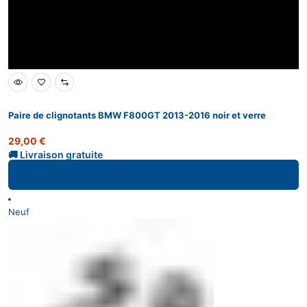
Paire de clignotants BMW F800GT 2013-2016 noir et verre
29,00
€
Ajouter au panier
Neuf