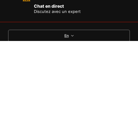
Chat en direct
Discutez avec un expert
En
Languages
English
Deutsch
Français
Options de paiement
Conditions
Politique de
Mentions
Politique de
Générales de
remboursement et
légales
confidentialité
Vente
retours
Copyright © [MTECH75] Pieces moto pas cher .
All Rights Reserved