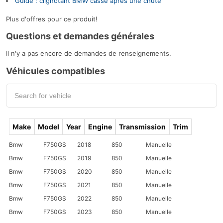
Guide : clignotant BMW cassé après une chute
Plus d'offres pour ce produit!
Questions et demandes générales
Il n'y a pas encore de demandes de renseignements.
Véhicules compatibles
Make
Model
Year
Engine
Transmission
Trim
Bmw
F750GS
2018
850
Manuelle
Bmw
F750GS
2019
850
Manuelle
Bmw
F750GS
2020
850
Manuelle
Bmw
F750GS
2021
850
Manuelle
Bmw
F750GS
2022
850
Manuelle
Bmw
F750GS
2023
850
Manuelle