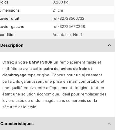
Poids
0,200 kg
Dimensions
21 cm
Levier droit
ref-32728566732
Levier gauche
ref-32725A7C268
condition
Adaptable, Neuf
Description
Offrez à votre
BMW F900R
un remplacement fiable et
esthétique avec cette
paire de leviers de frein et
d’embrayage
type origine. Conçus pour un ajustement
parfait, ils garantissent une prise en main confortable et
une qualité équivalente à l’équipement d’origine, tout en
étant une solution économique. Idéal pour remplacer des
leviers usés ou endommagés sans compromis sur la
sécurité et le style
Caractéristiques