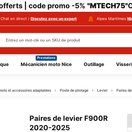
i offerts | code promo -5%
"MTECH75"
O
Chat en direct /
Discutez avec un expert
Alpes Maritimes
Ni
Prestations
ique
Mécanicien moto Nice
Outillage
Visser
moto et accessoires adaptables
Poste de pilotage
Levier
Paires d
Paires de levier F900R
2020-2025