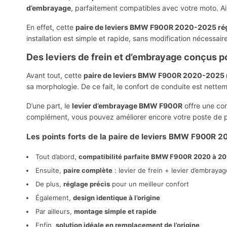
d’embrayage
, parfaitement compatibles avec votre moto. A
En effet, cette
paire de leviers BMW F900R 2020-2025 ré
installation est simple et rapide, sans modification nécessair
Des leviers de frein et d’embrayage conçus po
Avant tout, cette
paire de leviers BMW F900R 2020-2025 
sa morphologie. De ce fait, le confort de conduite est nette
D’une part, le
levier d’embrayage BMW F900R
offre une com
complément, vous pouvez améliorer encore votre poste de 
Les points forts de la paire de leviers BMW F900R 
Tout d’abord,
compatibilité parfaite BMW F900R 2020 à 2
Ensuite,
paire complète
: levier de frein + levier d’embrayag
De plus,
réglage précis
pour un meilleur confort
Également,
design identique à l’origine
Par ailleurs,
montage simple et rapide
Enfin,
solution idéale en remplacement de l’origine