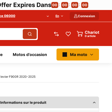
ffer Expires Dans
00
00
00
00
ce 06000
En
Connexion
Chariot
article
ie
Motos d’occasion
Ma moto
e levier F900R 2020-2025
Informations sur le produit