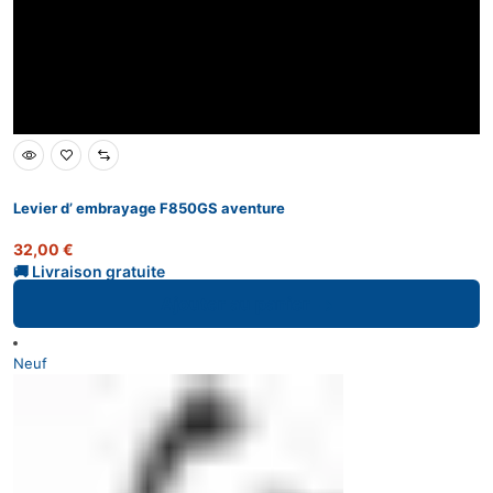
Levier d’ embrayage F850GS aventure
32,00
€
Ajouter au panier
Neuf