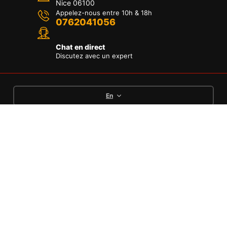
Nice 06100
Appelez-nous entre 10h & 18h
0762041056
Chat en direct
Discutez avec un expert
En
Languages
English
Deutsch
Français
Options de paiement
Conditions
Politique de
Mentions
Politique de
Générales de
remboursement et