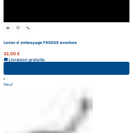
Levier d’ embrayage F850GS aventure
32,00
€
Ajouter au panier
Neuf