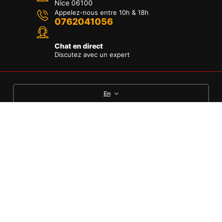
Nice 06100
Appelez-nous entre 10h & 18h
0762041056
Chat en direct
Discutez avec un expert
En
Languages
English
Deutsch
Français
Options de paiement
Conditions
Politique de
Mentions
Politique de
Générales de
remboursement et