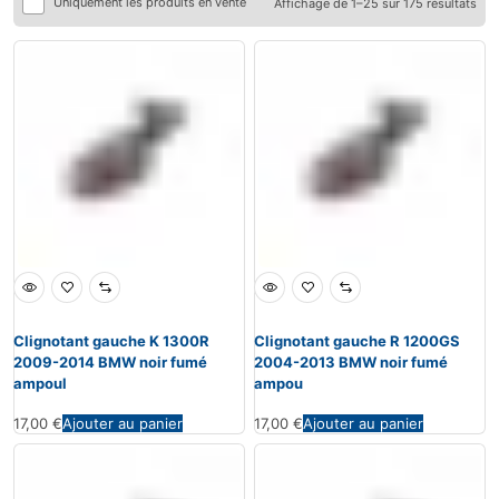
Uniquement les produits en vente
Affichage de 1–25 sur 175 résultats
Clignotant gauche K 1300R
Clignotant gauche R 1200GS
2009-2014 BMW noir fumé
2004-2013 BMW noir fumé
ampoul
ampou
17,00
€
Ajouter au panier
17,00
€
Ajouter au panier