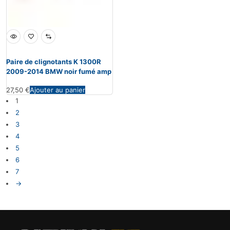
Paire de clignotants K 1300R
2009-2014 BMW noir fumé amp
27,50
€
Ajouter au panier
1
2
3
4
5
6
7
→