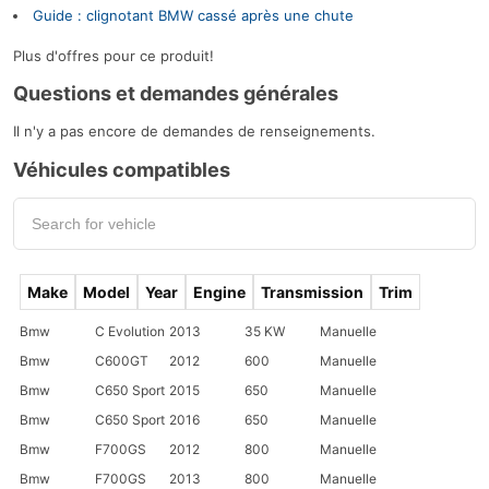
Guide : clignotant BMW cassé après une chute
Plus d'offres pour ce produit!
Questions et demandes générales
Il n'y a pas encore de demandes de renseignements.
Véhicules compatibles
Make
Model
Year
Engine
Transmission
Trim
Bmw
C Evolution
2013
35 KW
Manuelle
Bmw
C600GT
2012
600
Manuelle
Bmw
C650 Sport
2015
650
Manuelle
Bmw
C650 Sport
2016
650
Manuelle
Bmw
F700GS
2012
800
Manuelle
Bmw
F700GS
2013
800
Manuelle