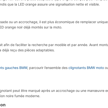
andis que la LED orange assure une signalisation nette et visible.
issade ou un accrochage, il est plus économique de remplacer uniqu
D orange noir déjà montés sur la moto.
it afin de faciliter la recherche par modèle et par année. Avant monta
 a déjà reçu des pièces adaptables.
ants gauches BMW
, parcourir l’ensemble des
clignotants BMW moto
ou
otant peut être marqué après un accrochage ou une manœuvre en 
tion noire fumée moderne.
ion