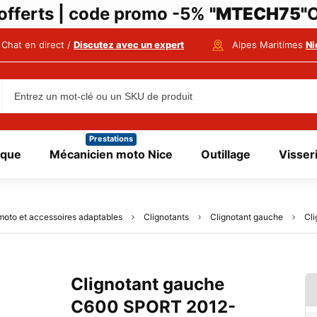
i offerts | code promo -5%
"MTECH75"
O
Chat en direct /
Discutez avec un expert
Alpes Maritimes
Ni
Prestations
ique
Mécanicien moto Nice
Outillage
Visser
moto et accessoires adaptables
Clignotants
Clignotant gauche
Cl
Clignotant gauche
C600 SPORT 2012-