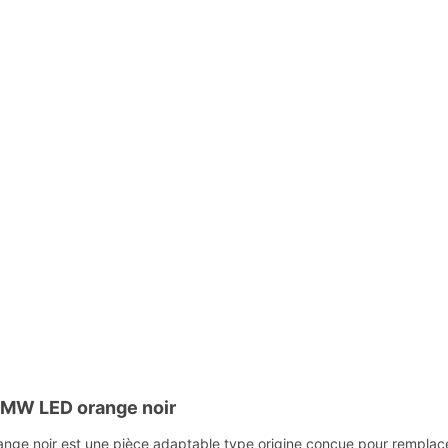
MW LED orange noir
 noir est une pièce adaptable type origine conçue pour remplacer