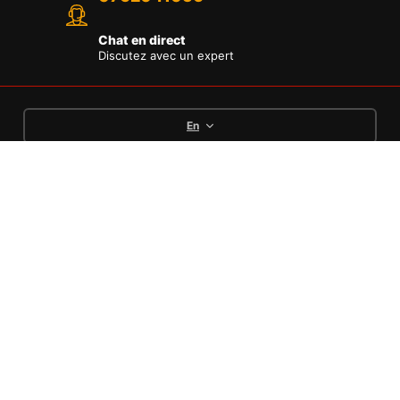
Chat en direct
Discutez avec un expert
En
Languages
English
Deutsch
Français
Options de paiement
Conditions
Politique de
Mentions
Politique de
Générales de
remboursement et
légales
confidentialité
Vente
retours
Copyright © [MTECH75] Pieces moto pas cher .