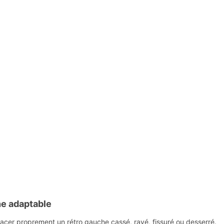
e adaptable
cer proprement un rétro gauche cassé, rayé, fissuré ou desserré.