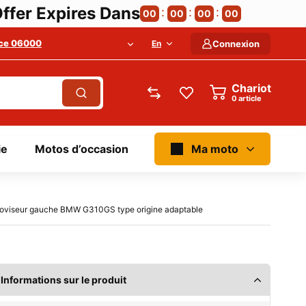
ffer Expires Dans
00
00
00
00
ce 06000
En
Connexion
Chariot
article
ie
Motos d’occasion
Ma moto
roviseur gauche BMW G310GS type origine adaptable
Informations sur le produit