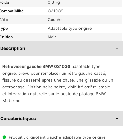
Poids
0,3 kg
Compatibilité
G310GS
Côté
Gauche
Type
Adaptable type origine
Finition
Noir
Description
Rétroviseur gauche BMW G310GS
adaptable type
origine, prévu pour remplacer un rétro gauche cassé,
fissuré ou desserré après une chute, une glissade ou un
accrochage. Finition noire sobre, visibilité arrière stable
et intégration naturelle sur le poste de pilotage BMW
Motorrad.
Caractéristiques
Produit : clignotant gauche adaptable type origine