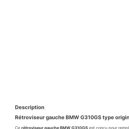
Description
Rétroviseur gauche BMW G310GS type origin
Ce
rétroviseur gauche BMW G310GS
est conçu pour rempla