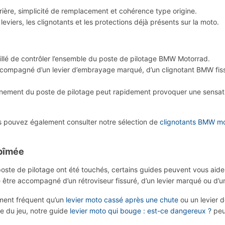
rrière, simplicité de remplacement et cohérence type origine.
 leviers, les clignotants et les protections déjà présents sur la moto.
illé de contrôler l’ensemble du poste de pilotage BMW Motorrad.
ccompagné d’un levier d’embrayage marqué, d’un clignotant BMW fiss
ement du poste de pilotage peut rapidement provoquer une sensation
s pouvez également consulter notre sélection de
clignotants BMW m
abîmée
ste de pilotage ont été touchés, certains guides peuvent vous aider 
être accompagné d’un rétroviseur fissuré, d’un levier marqué ou d’u
ement fréquent qu’un
levier moto cassé après une chute
ou un levier d
 du jeu, notre guide
levier moto qui bouge : est-ce dangereux ?
peut