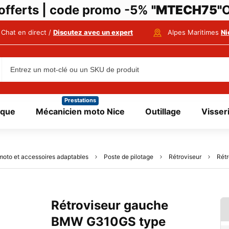
i offerts | code promo -5%
"MTECH75"
O
Chat en direct /
Discutez avec un expert
Alpes Maritimes
Ni
Prestations
ique
Mécanicien moto Nice
Outillage
Visser
moto et accessoires adaptables
Poste de pilotage
Rétroviseur
Rét
Rétroviseur gauche
BMW G310GS type