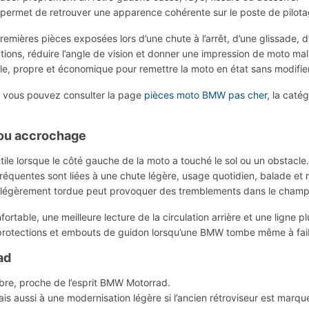
 il permet de retrouver une apparence cohérente sur le poste de pilota
emières pièces exposées lors d’une chute à l’arrêt, d’une glissade, d
ations, réduire l’angle de vision et donner une impression de moto ma
e, propre et économique pour remettre la moto en état sans modifier
, vous pouvez consulter la page
pièces moto BMW pas cher
, la caté
 ou accrochage
tile lorsque le côté gauche de la moto a touché le sol ou un obstacle.
s fréquentes sont liées à une chute légère, usage quotidien, balade e
on légèrement tordue peut provoquer des tremblements dans le champ
table, une meilleure lecture de la circulation arrière et une ligne p
rs, protections et embouts de guidon lorsqu’une BMW tombe même à fai
ad
bre, proche de l’esprit BMW Motorrad.
s aussi à une modernisation légère si l’ancien rétroviseur est marqué,