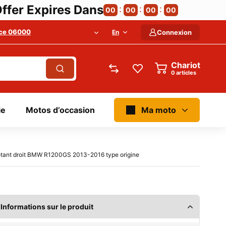
ffer Expires Dans
00
00
00
00
ce 06000
En
Connexion
Chariot
articles
ie
Motos d’occasion
Ma moto
otant droit BMW R1200GS 2013-2016 type origine
Informations sur le produit