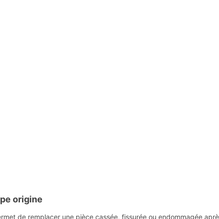
pe origine
met de remplacer une pièce cassée, fissurée ou endommagée après 