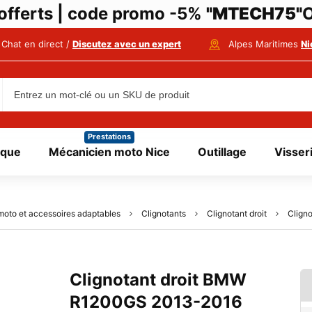
i offerts | code promo -5%
"MTECH75"
O
Chat en direct /
Discutez avec un expert
Alpes Maritimes
Ni
Prestations
ique
Mécanicien moto Nice
Outillage
Visser
moto et accessoires adaptables
Clignotants
Clignotant droit
Clign
Clignotant droit BMW
R1200GS 2013-2016