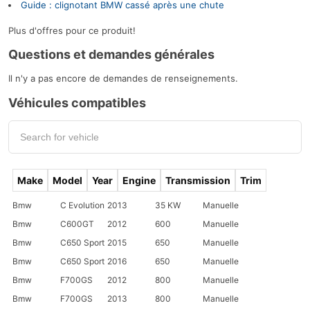
Guide : clignotant BMW cassé après une chute
Plus d'offres pour ce produit!
Questions et demandes générales
Il n'y a pas encore de demandes de renseignements.
Véhicules compatibles
Make
Model
Year
Engine
Transmission
Trim
Bmw
C Evolution
2013
35 KW
Manuelle
Bmw
C600GT
2012
600
Manuelle
Bmw
C650 Sport
2015
650
Manuelle
Bmw
C650 Sport
2016
650
Manuelle
Bmw
F700GS
2012
800
Manuelle
Bmw
F700GS
2013
800
Manuelle