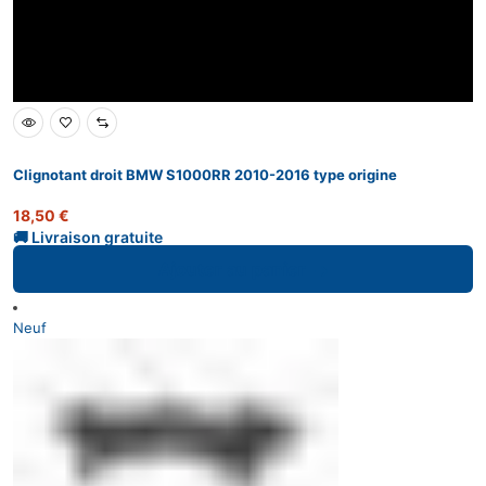
Clignotant droit BMW S1000RR 2010-2016 type origine
18,50
€
Ajouter au panier
Neuf