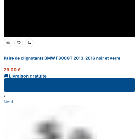
Paire de clignotants BMW F800GT 2013-2016 noir et verre
29,00
€
Ajouter au panier
Neuf