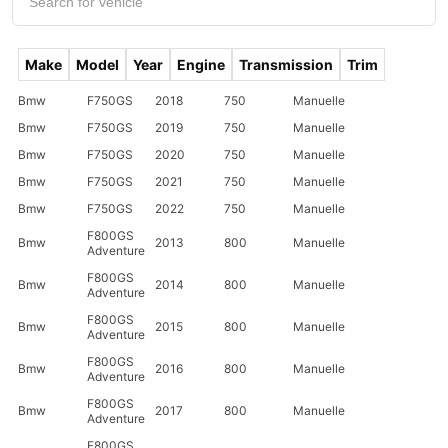
Make
Model
Year
Engine
Transmission
Trim
Bmw
F750GS
2018
750
Manuelle
Bmw
F750GS
2019
750
Manuelle
Bmw
F750GS
2020
750
Manuelle
Bmw
F750GS
2021
750
Manuelle
Bmw
F750GS
2022
750
Manuelle
F800GS
Bmw
2013
800
Manuelle
Adventure
F800GS
Bmw
2014
800
Manuelle
Adventure
F800GS
Bmw
2015
800
Manuelle
Adventure
F800GS
Bmw
2016
800
Manuelle
Adventure
F800GS
Bmw
2017
800
Manuelle
Adventure
F800GS