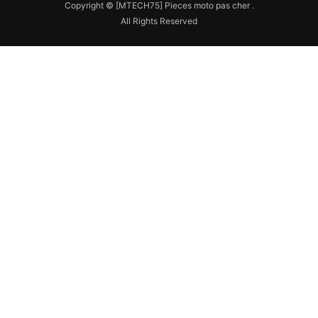
Copyright © [MTECH75] Pieces moto pas cher .
All Rights Reserved