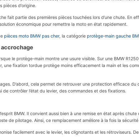
 pièces d’origine.
it partie des premières pièces touchées lors d’une chute. En effet
 solution économique pour remettre la moto en état rapidement.
ge
pièces moto BMW pas cher
, la catégorie
protège-main gauche B
n accrochage
 lorsque le protège-main montre une usure visible. Sur une BMW R1250
r, une fixation tordue protège moins efficacement la main et les c
ges. D’abord, cela permet de retrouver une protection efficace du c
i de contrôler l’état du levier, des commandes et des fixations.
esprit BMW. Il convient aussi bien à une remise en état après chute 
te de pilotage. Ainsi, ce remplacement améliore à la fois la sécurité 
e facilement avec le levier, les clignotants et les rétroviseurs. De pl