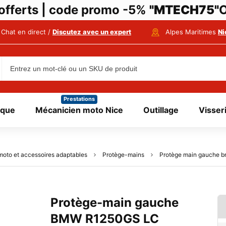
i offerts | code promo -5%
"MTECH75"
O
Chat en direct /
Discutez avec un expert
Alpes Maritimes
Ni
Prestations
ique
Mécanicien moto Nice
Outillage
Visser
moto et accessoires adaptables
Protège-mains
Protège main gauche 
Protège-main gauche
BMW R1250GS LC