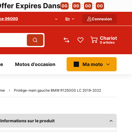
ffer Expires Dans
00
00
00
00
ce 06000
En
Connexion
Chariot
articles
ie
Motos d’occasion
Ma moto
bmw
Protège-main gauche BMW R1250GS LC 2019-2022
Informations sur le produit