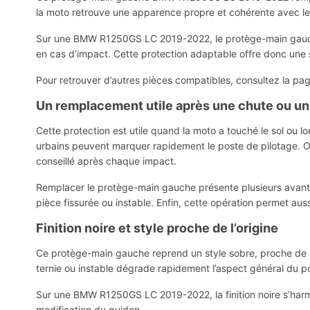
la moto retrouve une apparence propre et cohérente avec les
Sur une BMW R1250GS LC 2019-2022, le protège-main gauche fa
en cas d’impact. Cette protection adaptable offre donc une
Pour retrouver d’autres pièces compatibles, consultez la pa
Un remplacement utile après une chute ou u
Cette protection est utile quand la moto a touché le sol ou
urbains peuvent marquer rapidement le poste de pilotage. O
conseillé après chaque impact.
Remplacer le protège-main gauche présente plusieurs avanta
pièce fissurée ou instable. Enfin, cette opération permet auss
Finition noire et style proche de l’origine
Ce protège-main gauche reprend un style sobre, proche de l’
ternie ou instable dégrade rapidement l’aspect général du pos
Sur une BMW R1250GS LC 2019-2022, la finition noire s’harmonis
modification du guidon.