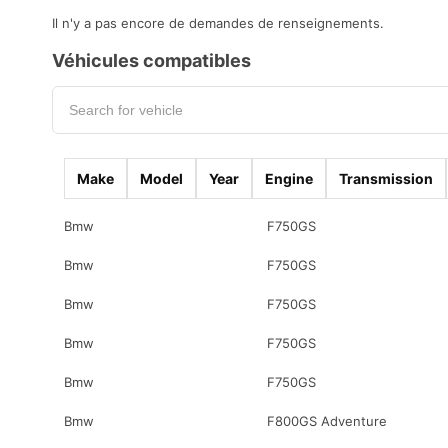
Il n'y a pas encore de demandes de renseignements.
Véhicules compatibles
Make
Model
Year
Engine
Transmission
Bmw
F750GS
Bmw
F750GS
Bmw
F750GS
Bmw
F750GS
Bmw
F750GS
Bmw
F800GS Adventure