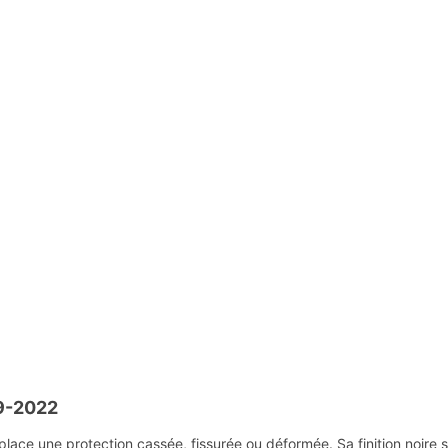
9-2022
ne protection cassée, fissurée ou déformée. Sa finition noire sobre