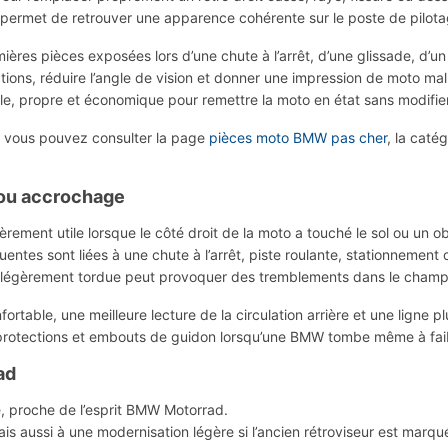
 il permet de retrouver une apparence cohérente sur le poste de pilota
ières pièces exposées lors d’une chute à l’arrêt, d’une glissade, d’u
ations, réduire l’angle de vision et donner une impression de moto ma
e, propre et économique pour remettre la moto en état sans modifier
, vous pouvez consulter la page
pièces moto BMW pas cher
, la caté
 ou accrochage
ièrement utile lorsque le côté droit de la moto a touché le sol ou un o
équentes sont liées à une chute à l’arrêt, piste roulante, stationneme
on légèrement tordue peut provoquer des tremblements dans le champ
table, une meilleure lecture de la circulation arrière et une ligne p
rs, protections et embouts de guidon lorsqu’une BMW tombe même à fai
ad
e, proche de l’esprit BMW Motorrad.
s aussi à une modernisation légère si l’ancien rétroviseur est marqué,