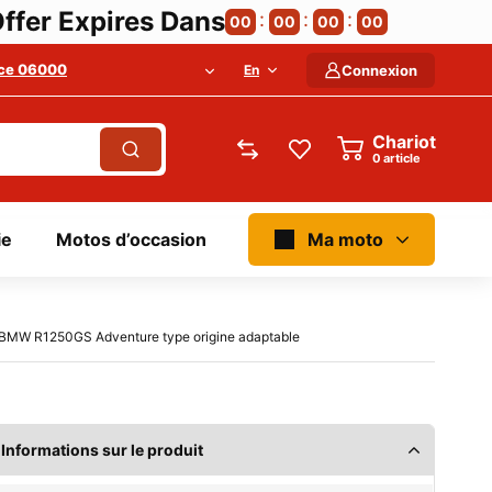
ffer Expires Dans
00
00
00
00
ce 06000
En
Connexion
Chariot
article
ie
Motos d’occasion
Ma moto
t BMW R1250GS Adventure type origine adaptable
Informations sur le produit