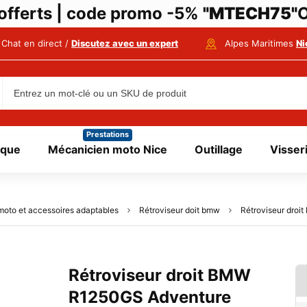
i offerts | code promo -5%
"MTECH75"
O
Chat en direct /
Discutez avec un expert
Alpes Maritimes
Ni
Prestations
ique
Mécanicien moto Nice
Outillage
Visser
moto et accessoires adaptables
Rétroviseur doit bmw
Rétroviseur droi
Rétroviseur droit BMW
R1250GS Adventure