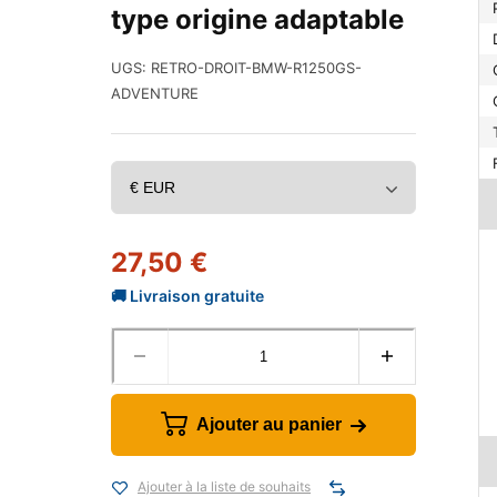
type origine adaptable
UGS:
RETRO-DROIT-BMW-R1250GS-
ADVENTURE
27,50
€
Ajouter au panier
Ajouter à la liste de souhaits