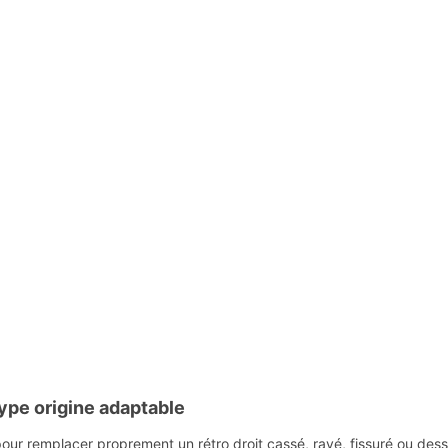
pe origine adaptable
our remplacer proprement un rétro droit cassé, rayé, fissuré ou dess