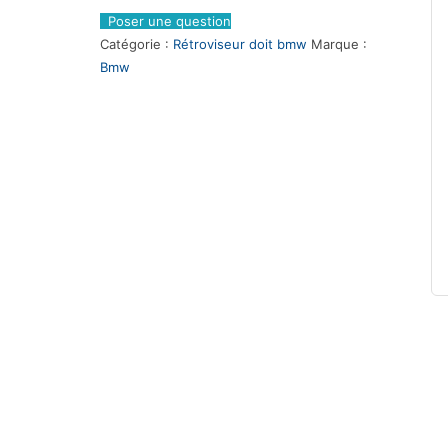
Poser une question
Catégorie :
Rétroviseur doit bmw
Marque :
Bmw