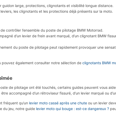
uidon large, protections, clignotants et visibilité longue distance.
 leviers, les clignotants et les protections déjà présents sur la moto.
lé de contrôler l’ensemble du poste de pilotage BMW Motorrad.
ompagné d’un levier de frein avant marqué, d’un clignotant BMW fiss
ement du poste de pilotage peut rapidement provoquer une sensation
s pouvez également consulter notre sélection de
clignotants BMW m
abîmée
ste de pilotage ont été touchés, certains guides peuvent vous aider 
être accompagné d’un rétroviseur fissuré, d’un levier marqué ou d’u
ent fréquent qu’un
levier moto cassé après une chute
ou un levier deve
 du jeu, notre guide
levier moto qui bouge : est-ce dangereux ?
peut