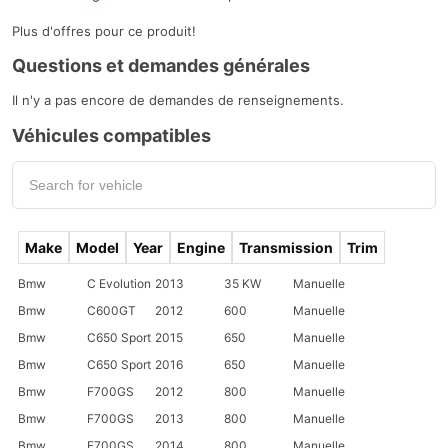
Plus d'offres pour ce produit!
Questions et demandes générales
Il n'y a pas encore de demandes de renseignements.
Véhicules compatibles
Make
Model
Year
Engine
Transmission
Trim
Bmw
C Evolution
2013
35 KW
Manuelle
Bmw
C600GT
2012
600
Manuelle
Bmw
C650 Sport
2015
650
Manuelle
Bmw
C650 Sport
2016
650
Manuelle
Bmw
F700GS
2012
800
Manuelle
Bmw
F700GS
2013
800
Manuelle
Bmw
F700GS
2014
800
Manuelle