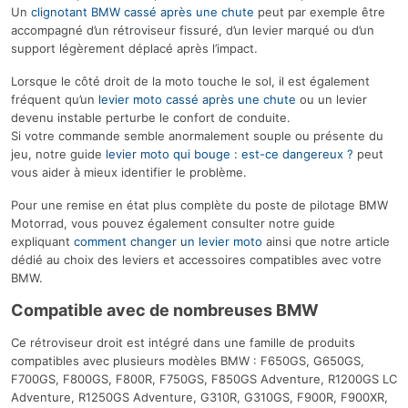
Un
clignotant BMW cassé après une chute
peut par exemple être
accompagné d’un rétroviseur fissuré, d’un levier marqué ou d’un
support légèrement déplacé après l’impact.
Lorsque le côté droit de la moto touche le sol, il est également
fréquent qu’un
levier moto cassé après une chute
ou un levier
devenu instable perturbe le confort de conduite.
Si votre commande semble anormalement souple ou présente du
jeu, notre guide
levier moto qui bouge : est-ce dangereux ?
peut
vous aider à mieux identifier le problème.
Pour une remise en état plus complète du poste de pilotage BMW
Motorrad, vous pouvez également consulter notre guide
expliquant
comment changer un levier moto
ainsi que notre article
dédié au choix des leviers et accessoires compatibles avec votre
BMW.
Compatible avec de nombreuses BMW
Ce rétroviseur droit est intégré dans une famille de produits
compatibles avec plusieurs modèles BMW : F650GS, G650GS,
F700GS, F800GS, F800R, F750GS, F850GS Adventure, R1200GS LC
Adventure, R1250GS Adventure, G310R, G310GS, F900R, F900XR,