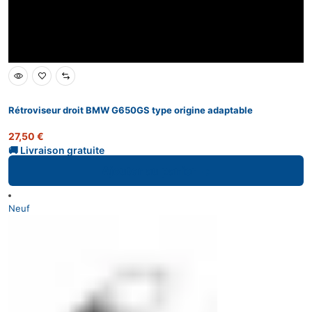
Rétroviseur droit BMW G650GS type origine adaptable
27,50
€
Ajouter au panier
Neuf