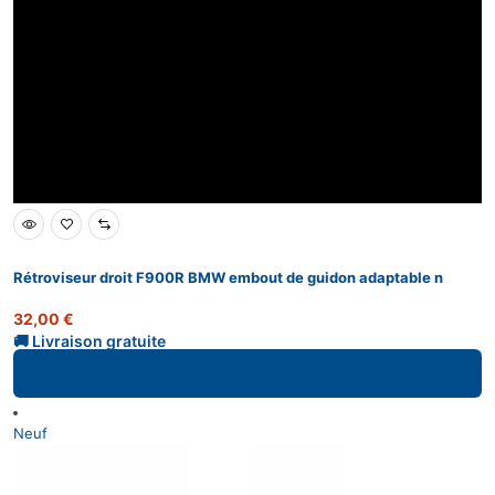
Rétroviseur droit F900R BMW embout de guidon adaptable n
32,00
€
Ajouter au panier
Neuf