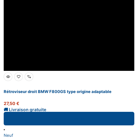
Rétroviseur droit BMW F800GS type origine adaptable
27,50
€
Ajouter au panier
Neuf