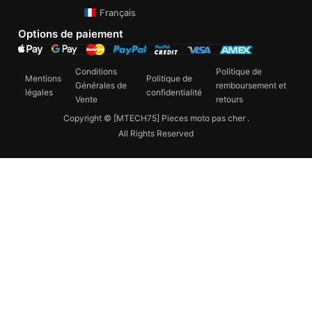
Français
Options de paiement
Conditions
Politique de
Mentions
Politique de
Générales de
remboursement et
légales
confidentialité
Vente
retours
Copyright © [MTECH75] Pieces moto pas cher .
All Rights Reserved