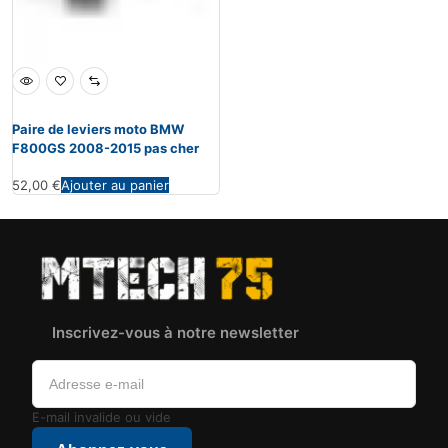
Paire de leviers moto BMW
F800GS 2008-2015 pas cher
52,00
€
Ajouter au panier
Inscrivez-vous à notre newsletter
E-mail invalide ou vide