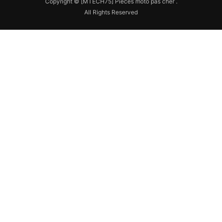
Copyright © [MTECH75] Pieces moto pas cher .
All Rights Reserved