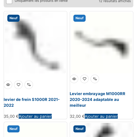
Uniquement les produits en vente
12 résultats affichés
Neuf
Neuf
Levier embrayage M1000RR
levier de frein S1000R 2021-
2020-2024 adaptable au
2022
meilleur
35,00
€
Ajouter au panier
32,00
€
Ajouter au panier
Neuf
Neuf