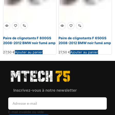
Paire de clignotants F 800GS
Paire de clignotants F 650GS
2008-2012 BMW noir fumé amp
2008-2012 BMW noir fumé amp
27,50
€
Ajouter au panier
27,50
€
Ajouter au panier
Inscrivez-vous à notre newsletter
E-mail invalide ou vide