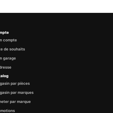
mpte
n compte
te de souhaits
n garage
dresse
talog
asin par pièces
gasin par marques
heter par marque
omotions