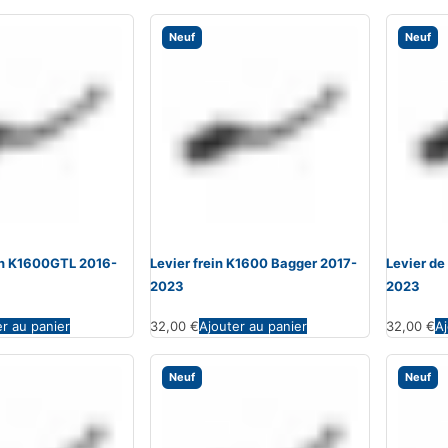
Neuf
Neuf
ein K1600GTL 2016-
Levier frein K1600 Bagger 2017-
Levier de
2023
2023
er au panier
32,00
€
Ajouter au panier
32,00
€
Aj
Neuf
Neuf