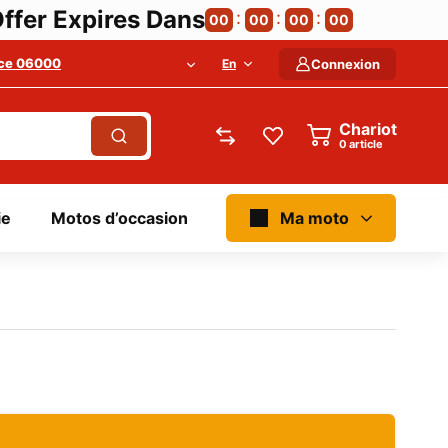
ffer Expires Dans
00
00
00
00
ce 06000
En
Connexion
Chariot
article
ie
Motos d’occasion
Ma moto