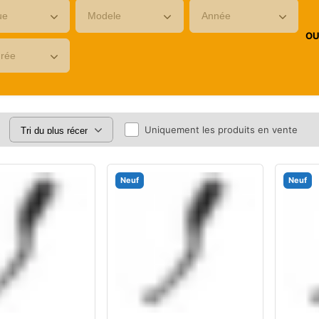
O
Uniquement les produits en vente
Neuf
Neuf