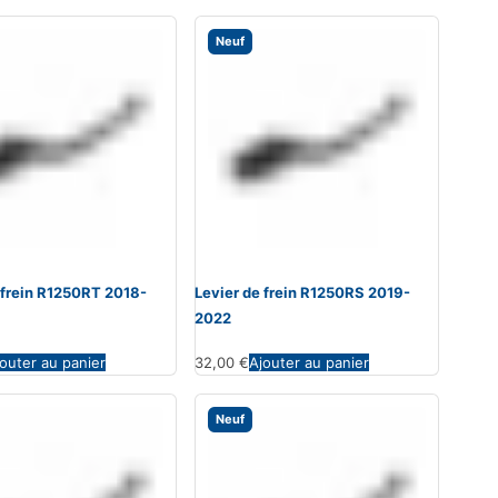
Neuf
 frein R1250RT 2018-
Levier de frein R1250RS 2019-
2022
outer au panier
32,00
€
Ajouter au panier
Neuf