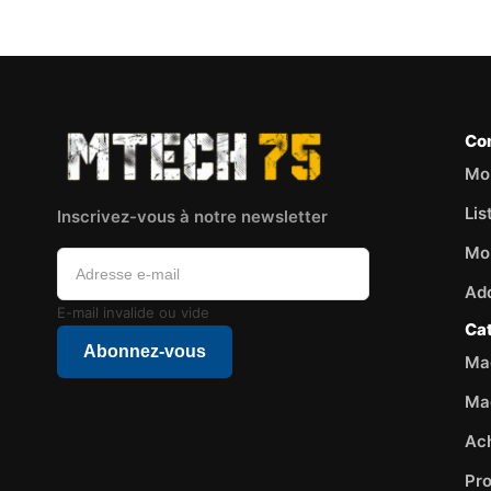
Co
Mo
Lis
Inscrivez-vous à notre newsletter
Mo
Ad
E-mail invalide ou vide
Ca
Abonnez-vous
Mag
Ma
Ac
Pr