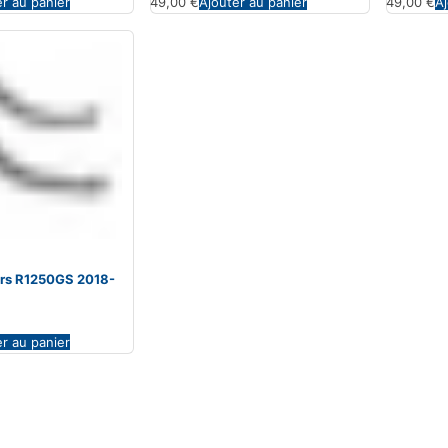
er au panier
49,00
€
Ajouter au panier
49,00
€
Aj
iers R1250GS 2018-
er au panier