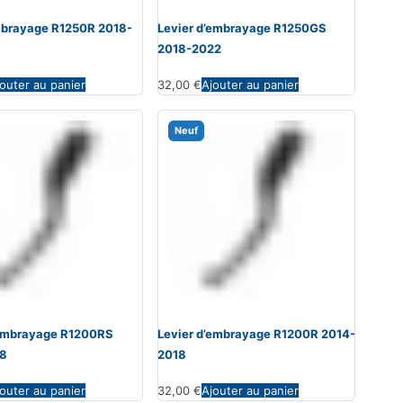
mbrayage R1250R 2018-
Levier d’embrayage R1250GS
2018-2022
outer au panier
32,00
€
Ajouter au panier
Neuf
’embrayage R1200RS
Levier d’embrayage R1200R 2014-
18
2018
outer au panier
32,00
€
Ajouter au panier