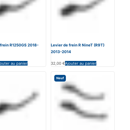
 frein R1250GS 2018-
Levier de frein R NineT (R9T)
2013-2014
outer au panier
32,00
€
Ajouter au panier
Neuf