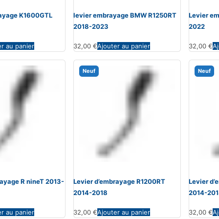
rayage K1600GTL
levier embrayage BMW R1250RT
Levier e
2018-2023
2022
er au panier
32,00
€
Ajouter au panier
32,00
€
Aj
Neuf
Neuf
rayage R nineT 2013-
Levier d’embrayage R1200RT
Levier d
2014-2018
2014-20
er au panier
32,00
€
Ajouter au panier
32,00
€
Aj