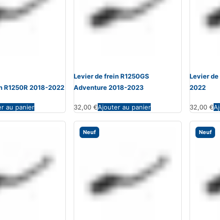
Levier de frein R1250GS
Levier de
ein R1250R 2018-2022
Adventure 2018-2023
2022
er au panier
32,00
€
Ajouter au panier
32,00
€
Aj
Neuf
Neuf