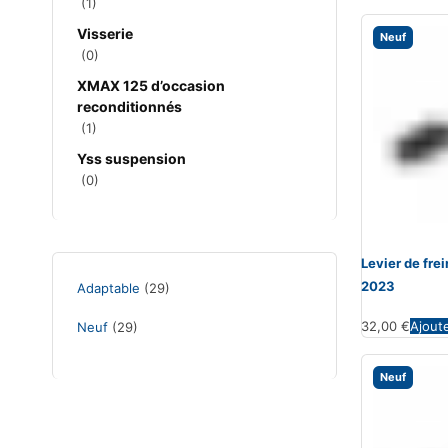
(1)
Visserie
Neuf
(0)
XMAX 125 d’occasion
reconditionnés
(1)
Yss suspension
(0)
Levier de fr
2023
Adaptable
(29)
32,00
€
Ajout
Neuf
(29)
Neuf