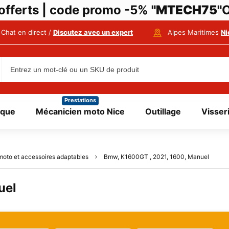
i offerts | code promo -5%
"MTECH75"
O
Chat en direct /
Discutez avec un expert
Alpes Maritimes
Ni
Prestations
ique
Mécanicien moto Nice
Outillage
Visser
moto et accessoires adaptables
Bmw, K1600GT , 2021, 1600, Manuel
uel