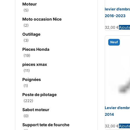
Moteur
levier d’emb
(5)
2016-2023
Moto occasion Nice
(2)
32,00
€
Ajout
Outillage
(3)
Neuf
Pieces Honda
(19)
pieces xmax
(11)
Poignées
(1)
Poste de pilotage
(222)
Levier d’emb
Sabot moteur
2014
(0)
Support tete de fourche
32,00
€
Ajout