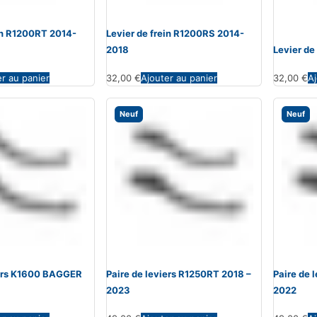
ein R1200RT 2014-
Levier de frein R1200RS 2014-
2018
Levier de
er au panier
32,00
€
Ajouter au panier
32,00
€
Aj
Neuf
Neuf
iers K1600 BAGGER
Paire de leviers R1250RT 2018 –
Paire de 
2023
2022