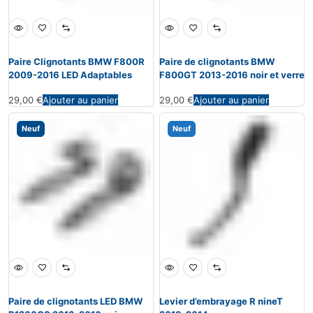
Paire Clignotants BMW F800R
Paire de clignotants BMW
2009-2016 LED Adaptables
F800GT 2013-2016 noir et verre
29,00
€
Ajouter au panier
29,00
€
Ajouter au panier
Neuf
Neuf
Paire de clignotants LED BMW
Levier d’embrayage R nineT