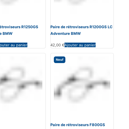
rétroviseurs R1250GS
Paire de rétroviseurs R1200GS LC
re BMW
Adventure BMW
outer au panier
42,00
€
Ajouter au panier
Neuf
Paire de rétroviseurs F800GS