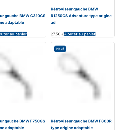
Rétroviseur gauche BMW
eur gauche BMW G310GS
R1250GS Adventure type origine
ine adaptable
ad
outer au panier
27,50
€
Ajouter au panier
Neuf
eur gauche BMW F750GS
Rétroviseur gauche BMW F800R
ine adaptable
type origine adaptable