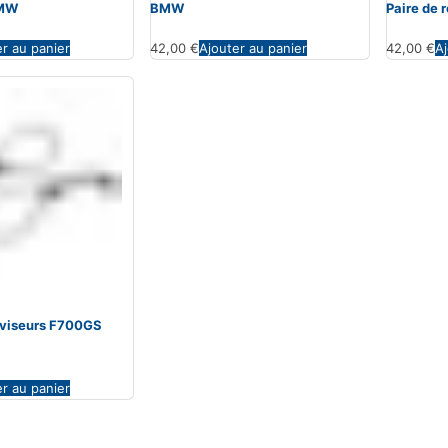
BMW
BMW
Paire de
er au panier
42,00
€
Ajouter au panier
42,00
€
Aj
roviseurs F700GS
er au panier