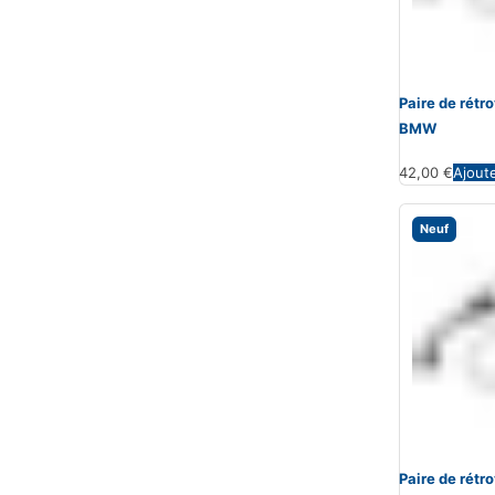
Paire de rét
BMW
42,00
€
Ajout
Neuf
Paire de rét