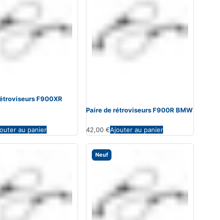
rétroviseurs F900XR
Paire de rétroviseurs F900R BMW
outer au panier
42,00
€
Ajouter au panier
Neuf