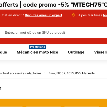
i offerts | code promo -5%
"MTECH75"
O
Chat en direct /
Discutez avec un expert
Alpes Maritimes
Ni
Prestations
ique
Mécanicien moto Nice
Outillage
Visser
moto et accessoires adaptables
Bmw, F800R, 2013, 800, Manuelle
e