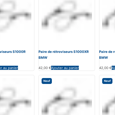
roviseurs S1000R
Paire de rétroviseurs S1000XR
Paire de 
BMW
BMW
er au panier
42,00
€
Ajouter au panier
42,00
€
Aj
Neuf
Neuf