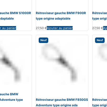
 gauche BMW S1000R
Rétroviseur gauche BMW F900R
Rétrovis
adaptable
type origine adaptable
type orig
r au panier
27,50
€
Ajouter au panier
27,50
€
Aj
Neuf
Neuf
 gauche BMW
Adventure type
Rétroviseur gauche BMW F850GS
Rétrovis
Adventure type origine ada
type orig