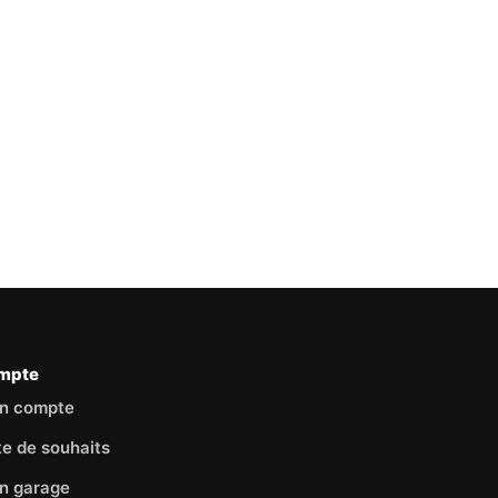
mpte
n compte
te de souhaits
n garage