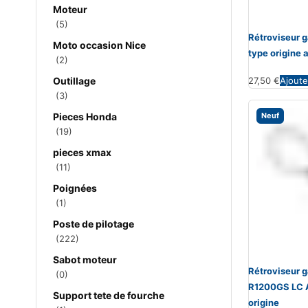
Moteur
(5)
Rétroviseur
Moto occasion Nice
type origine 
(2)
Outillage
27,50
€
Ajoute
(3)
Pieces Honda
Neuf
(19)
pieces xmax
(11)
Poignées
(1)
Poste de pilotage
(222)
Sabot moteur
Rétroviseur
(0)
R1200GS LC 
Support tete de fourche
origine