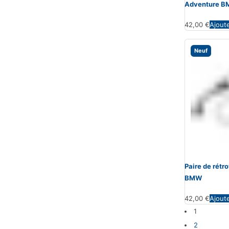
Adventure 
42,00
€
Ajout
Neuf
Paire de rét
BMW
42,00
€
Ajout
1
2