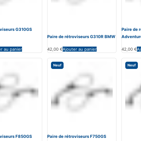
roviseurs G310GS
Paire de 
Paire de rétroviseurs G310R BMW
Adventu
er au panier
42,00
€
Ajouter au panier
42,00
€
Aj
Neuf
Neuf
roviseurs F850GS
Paire de rétroviseurs F750GS