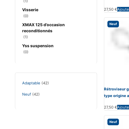
(1)
27,50
€
Ajoute
Visserie
(0)
Neuf
XMAX 125 d’occasion
reconditionnés
(1)
Yss suspension
(0)
Adaptable
(42)
Rétroviseur
Neuf
(42)
type origine 
27,50
€
Ajoute
Neuf