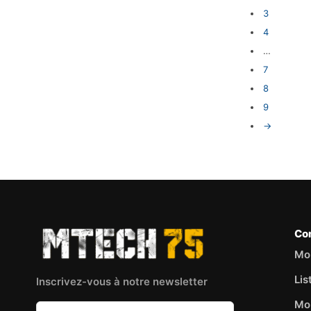
3
4
…
7
8
9
→
Co
Mo
Lis
Inscrivez-vous à notre newsletter
Mo