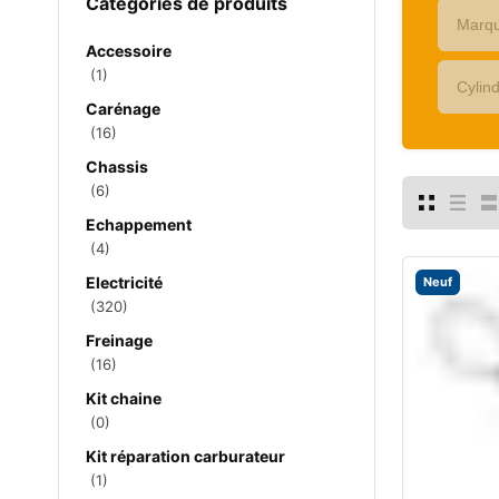
Catégories de produits
Accessoire
(1)
Carénage
(16)
Chassis
(6)
Echappement
(4)
Electricité
Neuf
(320)
Freinage
(16)
Kit chaine
(0)
Kit réparation carburateur
(1)