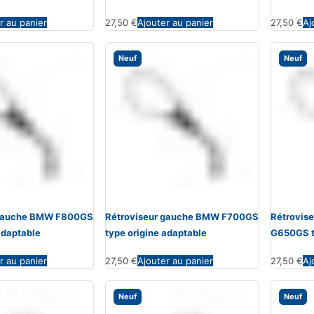
r au panier
27,50
€
Ajouter au panier
27,50
€
Aj
Neuf
Neuf
 gauche BMW F800GS
Rétroviseur gauche BMW F700GS
Rétrovis
adaptable
type origine adaptable
G650GS t
r au panier
27,50
€
Ajouter au panier
27,50
€
Aj
Neuf
Neuf