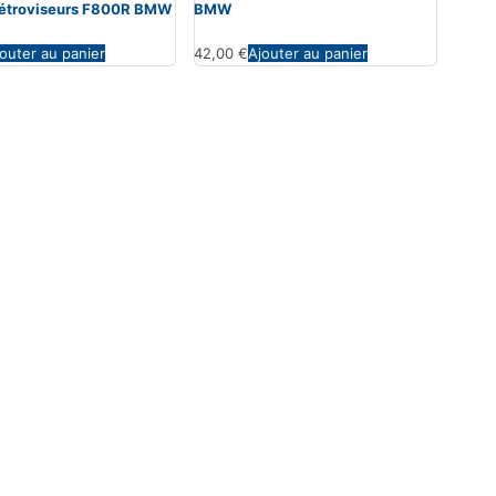
 rétroviseurs F800R BMW
BMW
outer au panier
42,00
€
Ajouter au panier