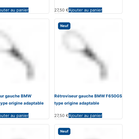
outer au panier
27,50
€
Ajouter au panier
Neuf
eur gauche BMW
Rétroviseur gauche BMW F650GS
ype origine adaptable
type origine adaptable
outer au panier
27,50
€
Ajouter au panier
Neuf