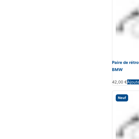
Paire de rét
BMW
42,00
€
Ajout
Neuf