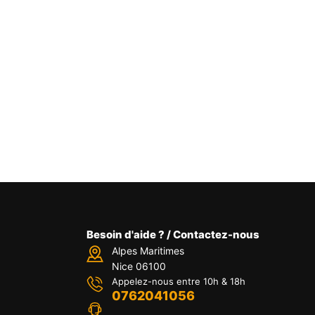
Besoin d'aide ? / Contactez-nous
Alpes Maritimes
Nice 06100
Appelez-nous entre 10h & 18h
0762041056