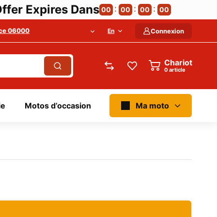
ffer Expires Dans
00
00
00
00
ce 06000
En
Connexion
Chariot
article
ie
Motos d’occasion
Ma moto