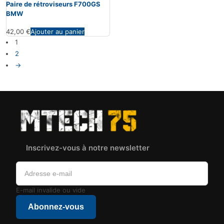
Paire de rétroviseurs F700GS
BMW
42,00
€
Ajouter au panier
1
2
→
Inscrivez-vous à notre newsletter
E-mail invalide ou vide
Abonnez-vous