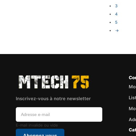
3
4
5
→
Co
Mo
Lis
Inscrivez-vous à notre newsletter
Mo
Ad
E-mail invalide ou vide
Ca
Abonnez-vous