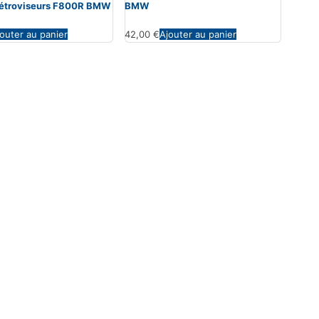
 rétroviseurs F800R BMW
BMW
outer au panier
42,00
€
Ajouter au panier