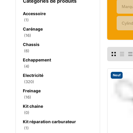
Catégories de produits
Accessoire
(1)
Carénage
(16)
Chassis
(6)
Echappement
(4)
Electricité
Neuf
(320)
Freinage
(16)
Kit chaine
(0)
Kit réparation carburateur
(1)