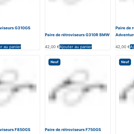
roviseurs G310GS
Paire de 
Paire de rétroviseurs G310R BMW
Adventu
er au panier
42,00
€
Ajouter au panier
42,00
€
Aj
Neuf
Neuf
roviseurs F850GS
Paire de rétroviseurs F750GS