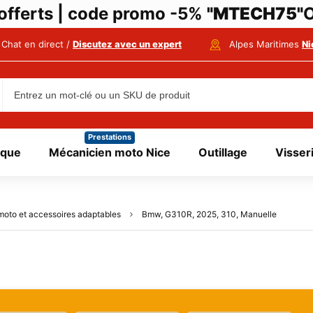
i offerts | code promo -5%
"MTECH75"
O
Chat en direct /
Discutez avec un expert
Alpes Maritimes
Ni
Prestations
ique
Mécanicien moto Nice
Outillage
Visser
moto et accessoires adaptables
Bmw, G310R, 2025, 310, Manuelle