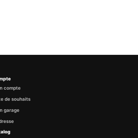
mpte
n compte
te de souhaits
n garage
dresse
talog