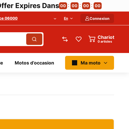
ffer Expires Dans
00
00
00
00
ce 06000
En
Connexion
Chariot
articles
ie
Motos d’occasion
Ma moto