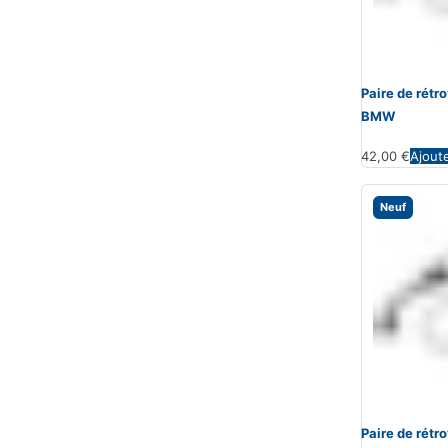
Paire de rét
BMW
42,00
€
Ajout
Neuf
Paire de rét