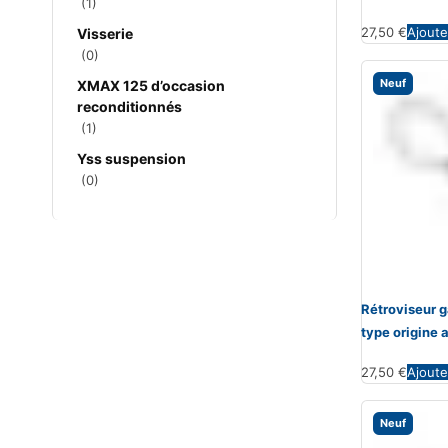
(1)
27,50
€
Ajoute
Visserie
(0)
Neuf
XMAX 125 d’occasion
reconditionnés
(1)
Yss suspension
(0)
Rétroviseur
type origine 
27,50
€
Ajoute
Neuf