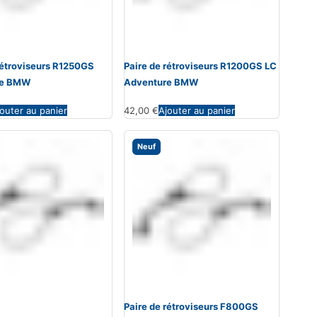
rétroviseurs R1250GS
Paire de rétroviseurs R1200GS LC
re BMW
Adventure BMW
outer au panier
42,00
€
Ajouter au panier
Neuf
Paire de rétroviseurs F800GS