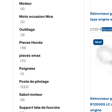
Moteur
(5)
Rétroviseur
Moto occasion Nice
type origine 
(2)
Outillage
27,50
€
Ajoute
(3)
Pieces Honda
Neuf
(19)
pieces xmax
(11)
Poignées
(1)
Poste de pilotage
(222)
Sabot moteur
Rétroviseur
(0)
R1200GS LC 
Support tete de fourche
origine