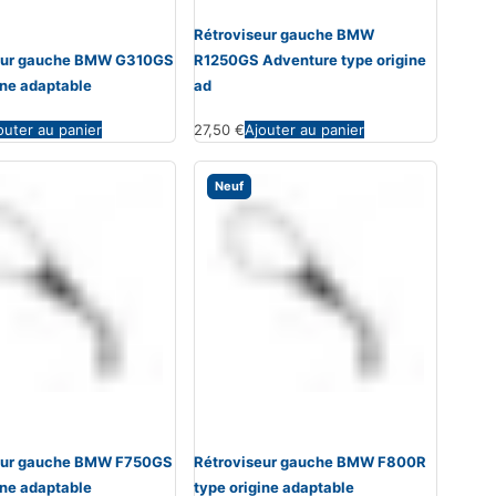
Rétroviseur gauche BMW
eur gauche BMW G310GS
R1250GS Adventure type origine
ine adaptable
ad
outer au panier
27,50
€
Ajouter au panier
Neuf
eur gauche BMW F750GS
Rétroviseur gauche BMW F800R
ine adaptable
type origine adaptable