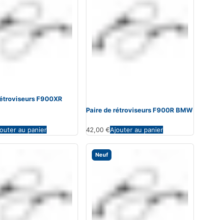
rétroviseurs F900XR
Paire de rétroviseurs F900R BMW
outer au panier
42,00
€
Ajouter au panier
Neuf