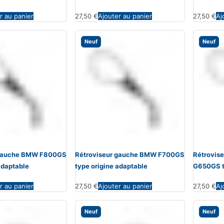
r au panier
27,50
€
Ajouter au panier
27,50
€
Aj
Neuf
Neuf
 gauche BMW F800GS
Rétroviseur gauche BMW F700GS
Rétrovis
adaptable
type origine adaptable
G650GS t
r au panier
27,50
€
Ajouter au panier
27,50
€
Aj
Neuf
Neuf