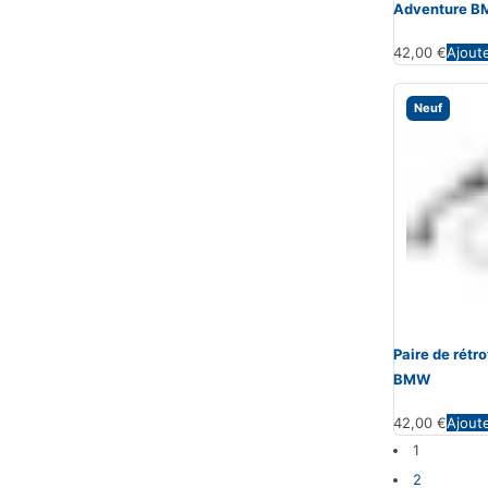
Adventure 
42,00
€
Ajout
Neuf
Paire de rét
BMW
42,00
€
Ajout
1
2