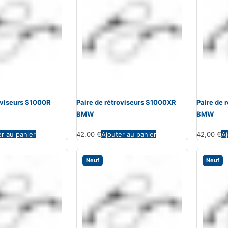
roviseurs S1000R
Paire de rétroviseurs S1000XR
Paire de 
BMW
BMW
er au panier
42,00
€
Ajouter au panier
42,00
€
Aj
Neuf
Neuf