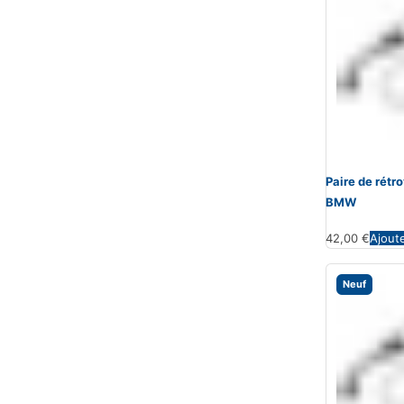
Paire de rét
BMW
42,00
€
Ajout
Neuf