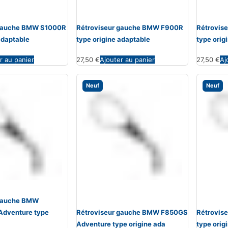
 gauche BMW S1000R
Rétroviseur gauche BMW F900R
Rétrovis
adaptable
type origine adaptable
type orig
r au panier
27,50
€
Ajouter au panier
27,50
€
Aj
Neuf
Neuf
 gauche BMW
Adventure type
Rétroviseur gauche BMW F850GS
Rétrovis
Adventure type origine ada
type orig