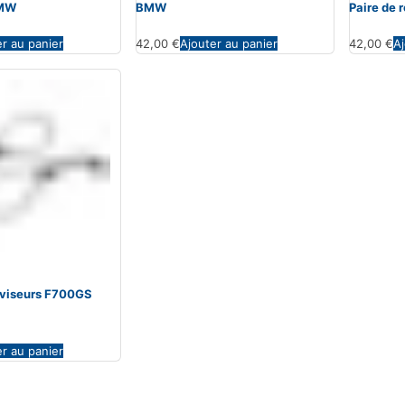
BMW
BMW
Paire de
er au panier
42,00
€
Ajouter au panier
42,00
€
Aj
roviseurs F700GS
er au panier