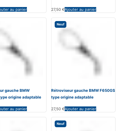
outer au panier
27,50
€
Ajouter au panier
Neuf
eur gauche BMW
Rétroviseur gauche BMW F650GS
ype origine adaptable
type origine adaptable
outer au panier
27,50
€
Ajouter au panier
Neuf