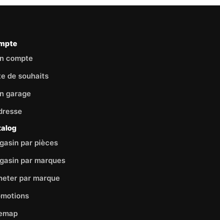
mpte
n compte
te de souhaits
n garage
dresse
talog
asin par pièces
gasin par marques
heter par marque
omotions
temap