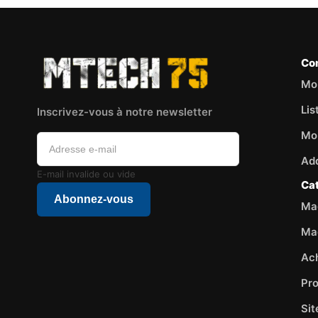
Co
Mo
Lis
Inscrivez-vous à notre newsletter
Mo
Ad
E-mail invalide ou vide
Ca
Abonnez-vous
Mag
Ma
Ac
Pr
Si