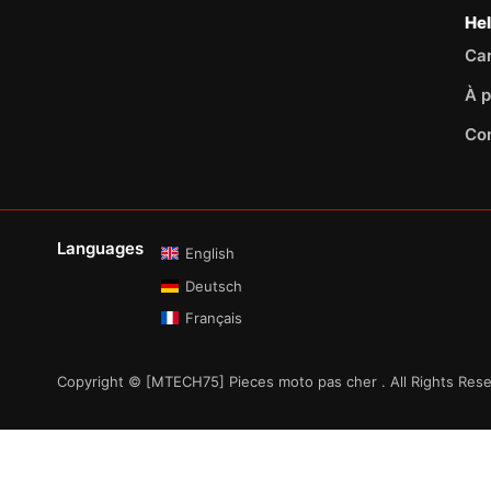
He
Car
À p
Co
Languages
English
Deutsch
Français
Copyright © [MTECH75] Pieces moto pas cher . All Rights Res