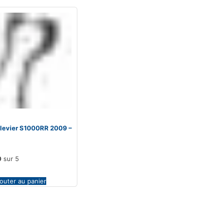
 levier S1000RR 2009 –
0
sur 5
outer au panier