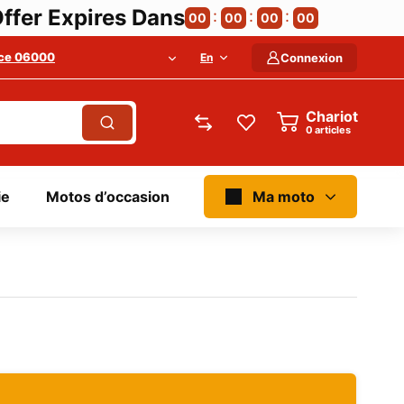
ffer Expires Dans
00
00
00
00
ce 06000
En
Connexion
Chariot
articles
ie
Motos d’occasion
Ma moto