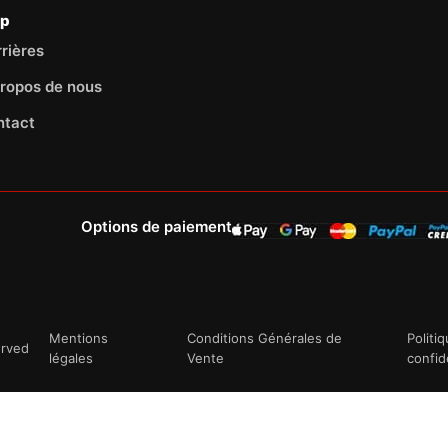
lp
rières
ropos de nous
ntact
Options de paiement
Mentions
Conditions Générales de
Politi
erved
légales
Vente
confid