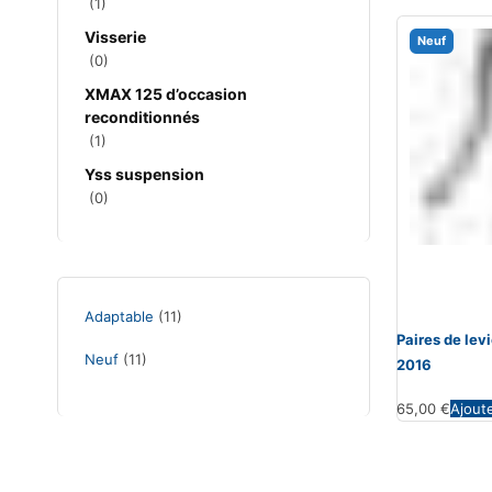
(1)
Visserie
Neuf
(0)
XMAX 125 d’occasion
reconditionnés
(1)
Yss suspension
(0)
Adaptable
(11)
Paires de le
Neuf
(11)
2016
65,00
€
Ajout