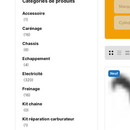
Catégories de produits
Accessoire
(1)
Carénage
(16)
Chassis
(6)
Echappement
(4)
Electricité
Neuf
(320)
Freinage
(16)
Kit chaine
(0)
Kit réparation carburateur
(1)