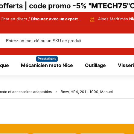
i offerts | code promo -5%
"MTECH75"
O
Chat en direct /
Discutez avec un expert
Alpes Maritimes
Ni
Prestations
ique
Mécanicien moto Nice
Outillage
Visser
moto et accessoires adaptables
Bmw, HP4, 2011, 1000, Manuel