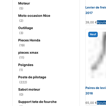
Moteur
Levier de fr
(5)
2017
Moto occasion Nice
(2)
39,00
€
Ajout
Outillage
(3)
Neuf
Pieces Honda
(19)
pieces xmax
(11)
Poignées
(1)
Poste de pilotage
(222)
Paires de le
Sabot moteur
2016
(0)
Support tete de fourche
65,00
€
Ajout